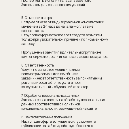
После оплаты Исполнитель связывается с
Заказчиком для согласования условий.
5. Отмена и возврат
В случае отказа от индивидуальной консультации
менее чем за 24 часа до начала — оплата не
возвращается.
В групповых форматах возврат средств возможен
только при уважительной причине и по письменному
запросу.
Пропущенные занятия в длительных группах не
компенсируются, если иное не согласовано заранее.
6. Ответственность
Услуги не являются медицинскими,
психиатрическими или лечебными.
Заказчик несёт ответственность за принятые им
решения и осознаёт, что услуги носят
консультативный и обучающий характер.
7. Обработка персональных данных
Заказчик соглашается на обработку персональных
данных в соответствии с Политикой
конфиденциальности, размещённой на сайте.
8. Заключительные положения
Настоящая оферта вступает в силу с момента
публикации на сайте и действует бессрочно.