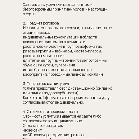
Факт оплаты услуг считается полным и
безоговорочным принятием условий настоящей
оферты.
2. Предмет договора
Исполнитель оказывает услуги, в том числе, но не
ограничиваясь:
индивидуальные консультации в области
психологии, системного коучинга и
расстановок.иучастие в групповых форматах:
разовые группы — вебинары, мастер-классы,
расстановочные сессии
длительные группы — тренинговые программы,
обучающие курсы, супервизии
иные образовательные и развивающие
мероприятия, проводимые лично или онлайн
3. Порядок оказания услуг
Услуги предоставляются дистанционно (онлайн)
или лично (по договорённости).
Конкретный формат, дата и время оказания услуг
согласовываются индивидуально.
4. Стоимость и порядок оплаты
Стоимость услуг указывается на сайте либо
согласовывается индивидуально.
Оплата производится:
через сайт
по QR-коду через администратора