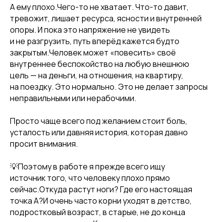
А ему плохо.Чего-то не хватает. Что-то давит,
тревожит, лишает ресурса, ясности и внутренней
опоры. И пока это напряжение не увидеть
и не разгрузить, путь вперёд кажется будто
закрытым.Человек может «повесить» своё
внутреннее беспокойство на любую внешнюю
цель — на деньги, на отношения, на квартиру,
на поездку. Это нормально. Это не делает запросы
неправильными или нерабочими.
Просто чаще всего под желанием стоит боль,
усталость или давняя история, которая давно
просит внимания.
💡Поэтому в работе я прежде всего ищу
источник того, что человеку плохо прямо
сейчас.Откуда растут ноги? Где его настоящая
точка А?И очень часто корни уходят в детство,
подростковый возраст, в старые, не до конца