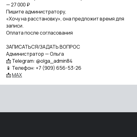
ЗАДАТЬ ВОПРОС
— 27 000 ₽
Пишите администратору,
«Хочу на расстановку», она предложит время для
ПОДПИСАТЬСЯ НА РАССЫЛКУ
записи.
Оплата после согласования
Политика конфиденциальности
ЗАПИСАТЬСЯ/ЗАДАТЬ ВОПРОС
Договор оферты
Администратор — Ольга
ИП КАЗАНСКАЯ ЕКАТЕРИНА ВЛАДИМИРОВНА
📩 Telegram: @olga_admin84
ИНН 503013826442
📱 Телефон: +7 (909) 656-53-26
ОГРН 322508100045853
📩
MAX